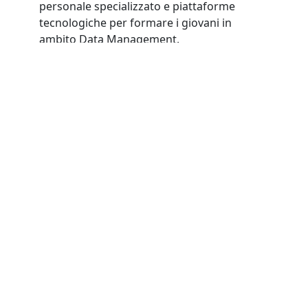
personale specializzato e piattaforme
tecnologiche per formare i giovani in
ambito Data Management.
Il programma consiste in un
corso online in
live streaming completamente gratuito
che
combina lezioni teoriche e workshop pratici
per sviluppare competenze nello sviluppo
software e nella data science.
I partecipanti vengono messi in contatto
non solo con DataMind ma anche con
alcune delle migliori aziende italiane del
settore informatico.
L’obiettivo è dare ai giovani la possibilità di
entrare nel mondo del lavoro con un
percorso guidato che unisce formazione ed
esperienza lavorativa.